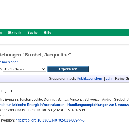
n
Statistik
Suche
Hilfe
lichungen "
Strobel, Jacqueline
"
 nach oben ...
ls
Gruppieren nach:
Publikationsform
|
Jahr
|
Keine G
nträge:
1
.
ph
;
Eymann, Torsten
;
Jelito, Dennis
;
Schlatt, Vincent
;
Schweizer, André
;
Strobel, 
eit für kritische Energieinfrastrukturen : Handlungsempfehlungen zur Umsetzu
der Wirtschaftsinformatik. Bd. 60 (2023) . - S. 494-509.
75
gsversion:
https://doi.org/10.1365/s40702-023-00944-6