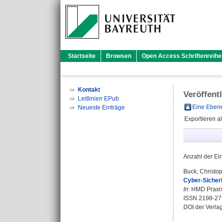
Startseite
Browsen
Open Access Schriftenreihe
Kontakt
Veröffent
Leitlinien EPub
Eine Ebene
Neueste Einträge
Exportieren a
Anzahl der Ei
Buck, Christo
Cyber-Sicherh
In:
HMD Praxis 
ISSN 2198-27
DOI der Verla