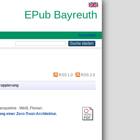
EPub Bayreuth
Anmelden
RSS 1.0
RSS 2.0
ruppierung
Jacqueline
;
Weiß, Florian
:
ng einer Zero-Trust-Architektur.