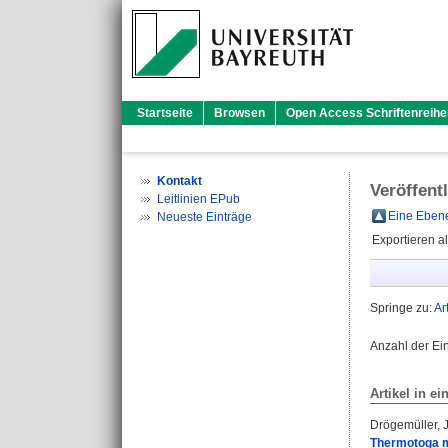
Startseite
Browsen
Open Access Schriftenreihe
Kontakt
Veröffent
Leitlinien EPub
Eine Ebene
Neueste Einträge
Exportieren a
Springe zu:
Ar
Anzahl der Ei
Artikel in ei
Drögemüller,
Thermotoga ma