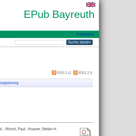
EPub Bayreuth
Anmelden
RSS 1.0
RSS 2.0
ruppierung
M.
;
Rösch, Paul
;
Knauer, Stefan H.
: