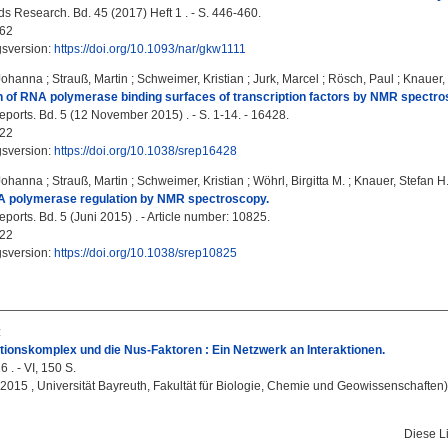
ds Research. Bd. 45 (2017) Heft 1 . - S. 446-460.
62
gsversion:
https://doi.org/10.1093/nar/gkw1111
 Johanna
;
Strauß, Martin
;
Schweimer, Kristian
;
Jurk, Marcel
;
Rösch, Paul
;
Knauer, 
 of RNA polymerase binding surfaces of transcription factors by NMR spectro
eports. Bd. 5 (12 November 2015) . - S. 1-14. - 16428.
22
gsversion:
https://doi.org/10.1038/srep16428
 Johanna
;
Strauß, Martin
;
Schweimer, Kristian
;
Wöhrl, Birgitta M.
;
Knauer, Stefan H
A polymerase regulation by NMR spectroscopy.
eports. Bd. 5 (Juni 2015) . - Article number: 10825.
22
gsversion:
https://doi.org/10.1038/srep10825
:
tionskomplex und die Nus-Faktoren : Ein Netzwerk an Interaktionen.
 . - VI, 150 S.
, 2015 , Universität Bayreuth, Fakultät für Biologie, Chemie und Geowissenschaften)
Diese L