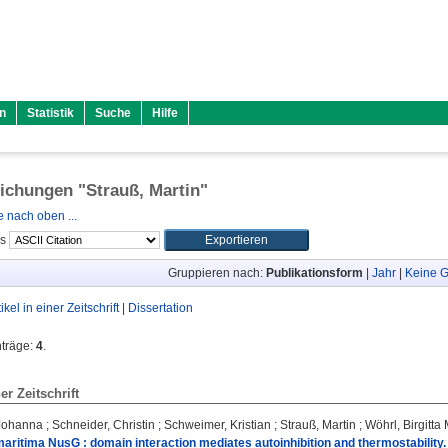
n
Statistik
Suche
Hilfe
lichungen "
Strauß, Martin
"
 nach oben ...
ls
Gruppieren nach:
Publikationsform
|
Jahr
|
Keine G
tikel in einer Zeitschrift
|
Dissertation
nträge:
4
.
ner Zeitschrift
 Johanna
;
Schneider, Christin
;
Schweimer, Kristian
;
Strauß, Martin
;
Wöhrl, Birgitta 
ritima NusG : domain interaction mediates autoinhibition and thermostability.