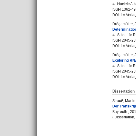
In:
Nucleic Aci
ISSN 1362-49
DOI der Verla
Drögemüller,
Determination
In:
Scientific R
ISSN 2045-23
DOI der Verla
Drögemüller,
Exploring RN
In:
Scientific R
ISSN 2045-23
DOI der Verla
Dissertation
Strauß, Martin
Der Transkrip
Bayreuth , 2016
( Dissertation