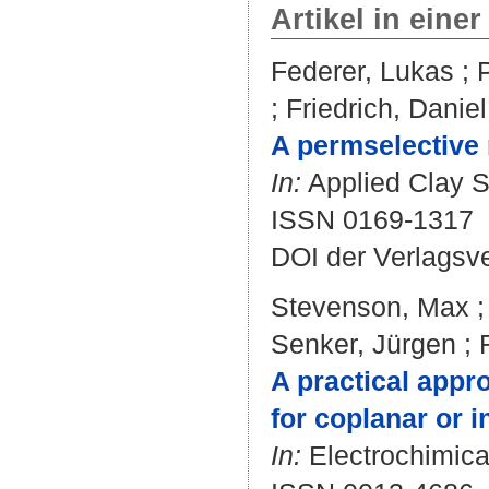
Artikel in einer
Federer, Lukas
;
;
Friedrich, Daniel
A permselective 
In:
Applied Clay S
ISSN 0169-1317
DOI der Verlagsv
Stevenson, Max
Senker, Jürgen
;
A practical appr
for coplanar or i
In:
Electrochimica 