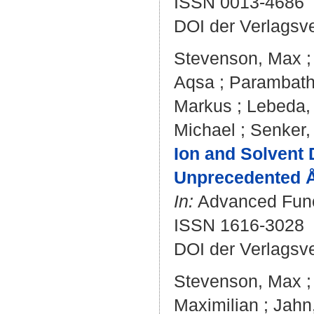
ISSN 0013-4686
DOI der Verlagsv
Stevenson, Max
Aqsa
;
Parambath,
Markus
;
Lebeda, 
Michael
;
Senker,
Ion and Solvent 
Unprecedented Ån
In:
Advanced Funct
ISSN 1616-3028
DOI der Verlagsv
Stevenson, Max
Maximilian
;
Jahn