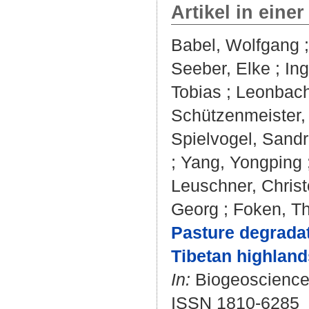
Artikel in einer
Babel, Wolfgang
Seeber, Elke
;
In
Tobias
;
Leonbach
Schützenmeister,
Spielvogel, Sand
;
Yang, Yongping
Leuschner, Chris
Georg
;
Foken, T
Pasture degradat
Tibetan highland
In:
Biogeosciences
ISSN 1810-6285