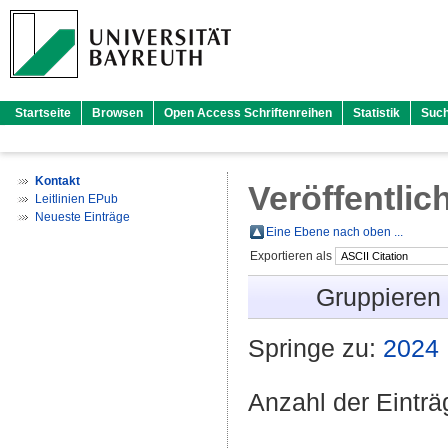
Startseite
Browsen
Open Access Schriftenreihen
Statistik
Suc
Kontakt
Veröffentlic
Leitlinien EPub
Neueste Einträge
Eine Ebene nach oben ...
Exportieren als
Gruppieren
Springe zu:
2024
Anzahl der Eintr