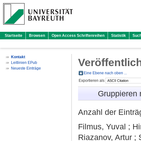
Startseite
Browsen
Open Access Schriftenreihen
Statistik
Suc
Kontakt
Veröffentlic
Leitlinien EPub
Neueste Einträge
Eine Ebene nach oben ...
Exportieren als
Gruppieren
Anzahl der Eintr
Filmus, Yuval
;
Hi
Riazanov, Artur
;