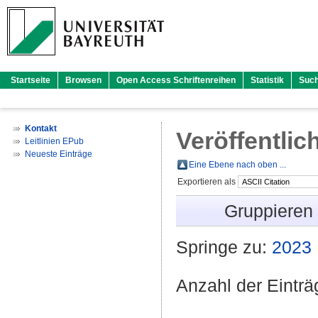
Startseite
Browsen
Open Access Schriftenreihen
Statistik
Suc
Kontakt
Veröffentlic
Leitlinien EPub
Neueste Einträge
Eine Ebene nach oben ...
Exportieren als
Gruppieren
Springe zu:
2023
Anzahl der Eintr