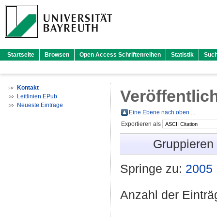
Startseite
Browsen
Open Access Schriftenreihen
Statistik
Suc
Kontakt
Veröffentlic
Leitlinien EPub
Neueste Einträge
Eine Ebene nach oben ...
Exportieren als
Gruppieren
Springe zu:
2005
Anzahl der Eintr