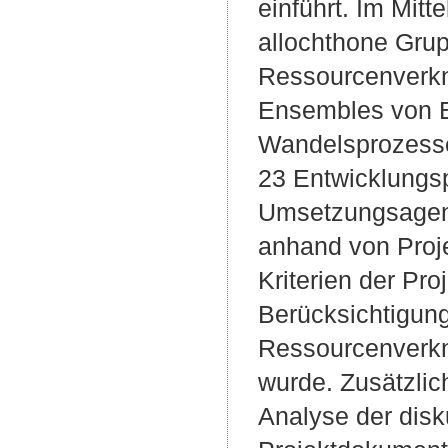
einführt. Im Mitt
allochthone Gru
Ressourcenverkn
Ensembles von En
Wandelsprozesse
23 Entwicklungspr
Umsetzungsagent
anhand von Proje
Kriterien der Pr
Berücksichtigun
Ressourcenverkn
wurde. Zusätzlic
Analyse der disk