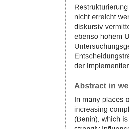
Restrukturierung
nicht erreicht we
diskursiv vermit
ebenso hohem Umf
Untersuchungsgeb
Entscheidungstr
der Implementie
Abstract in we
In many places o
increasing comple
(Benin), which is
strongly influenc