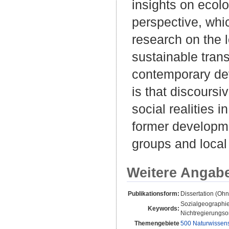
insights on ecolo
perspective, whi
research on the 
sustainable tran
contemporary dev
is that discoursi
social realities 
former developme
groups and local
Weitere Angab
Publikationsform:
Dissertation (Oh
Sozialgeographie;
Keywords:
Nichtregierungsor
Themengebiete
500 Naturwissen