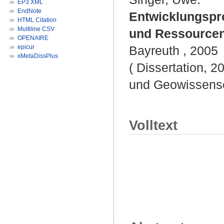
EP3 XML
EndNote
Entwicklungspro
HTML Citation
Multiline CSV
und Ressource
OPENAIRE
epicur
Bayreuth , 2005
xMetaDissPlus
( Dissertation, 2
und Geowissensc
Volltext