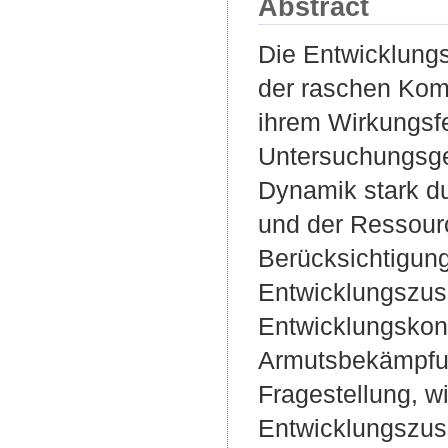
Abstract
Die Entwicklungsp
der raschen Komp
ihrem Wirkungsfe
Untersuchungsgeb
Dynamik stark d
und der Ressour
Berücksichtigun
Entwicklungszus
Entwicklungskon
Armutsbekämpfung
Fragestellung, w
Entwicklungszus