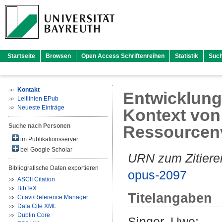
Startseite
Browsen
Open Access Schriftenreihen
Statistik
Suc
Kontakt
Entwicklung
Leitlinien EPub
Neueste Einträge
Kontext von
Suche nach Personen
Ressourcen
im Publikationsserver
bei Google Scholar
URN zum Zitiere
Bibliografische Daten exportieren
opus-2097
ASCII Citation
BibTeX
Titelangaben
Citavi/Reference Manager
Data Cite XML
Dublin Core
Singer, Uwe
: