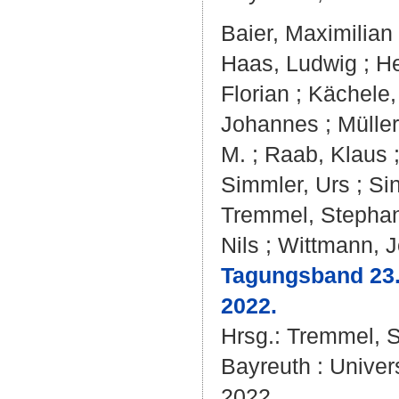
Baier, Maximilian
Haas, Ludwig
;
He
Florian
;
Kächele
Johannes
;
Mülle
M.
;
Raab, Klaus
Simmler, Urs
;
Sin
Tremmel, Stepha
Nils
;
Wittmann, 
Tagungsband 23.
2022.
Hrsg.:
Tremmel, 
Bayreuth : Univer
2022