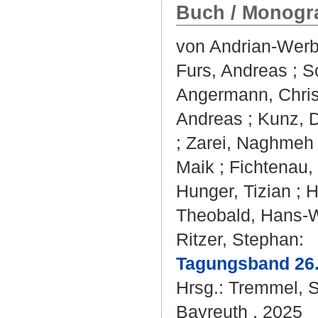
Buch / Monogra
von Andrian-Werb
Furs, Andreas
;
S
Angermann, Chri
Andreas
;
Kunz, 
;
Zarei, Naghmeh
Maik
;
Fichtenau,
Hunger, Tizian
;
H
Theobald, Hans-
Ritzer, Stephan
:
Tagungsband 26.
Hrsg.:
Tremmel, 
Bayreuth , 2025