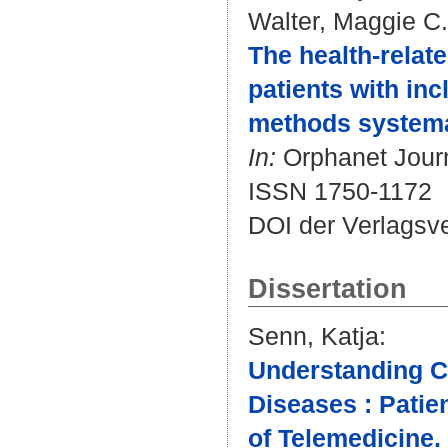
Walter, Maggie C.
The health-relate
patients with inc
methods systema
In:
Orphanet Journa
ISSN 1750-1172
DOI der Verlagsv
Dissertation
Senn, Katja
:
Understanding C
Diseases : Patie
of Telemedicine.