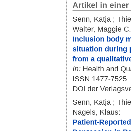
Artikel in einer
Senn, Katja
;
Thi
Walter, Maggie C.
Inclusion body my
situation during
from a qualitativ
In:
Health and Qual
ISSN 1477-7525
DOI der Verlagsv
Senn, Katja
;
Thi
Nagels, Klaus
:
Patient-Reported