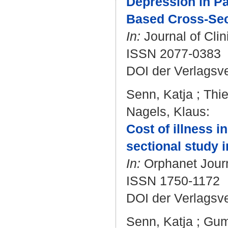
Depression in Pa
Based Cross-Sec
In:
Journal of Clin
ISSN 2077-0383
DOI der Verlagsv
Senn, Katja
;
Thi
Nagels, Klaus
:
Cost of illness i
sectional study 
In:
Orphanet Journa
ISSN 1750-1172
DOI der Verlagsv
Senn, Katja
;
Gum