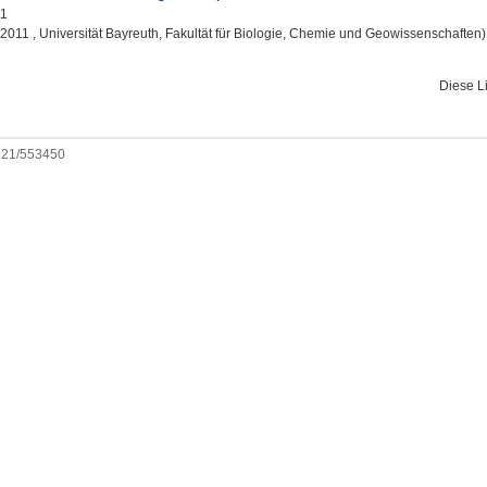
11
, 2011 , Universität Bayreuth, Fakultät für Biologie, Chemie und Geowissenschaften)
Diese L
0921/553450