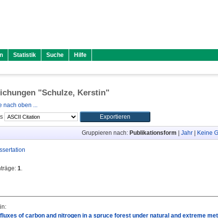
n
Statistik
Suche
Hilfe
lichungen "
Schulze, Kerstin
"
 nach oben ...
ls
Gruppieren nach:
Publikationsform
|
Jahr
|
Keine G
ssertation
nträge:
1
.
in
:
fluxes of carbon and nitrogen in a spruce forest under natural and extreme met