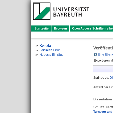
Startseite
Browsen
Open Access Schriftenreihe
Kontakt
Veröffent
Leitlinien EPub
Eine Ebene
Neueste Einträge
Exportieren a
Springe zu:
Di
Anzahl der Ei
Dissertation
Schulze, Kerst
Turnover and 