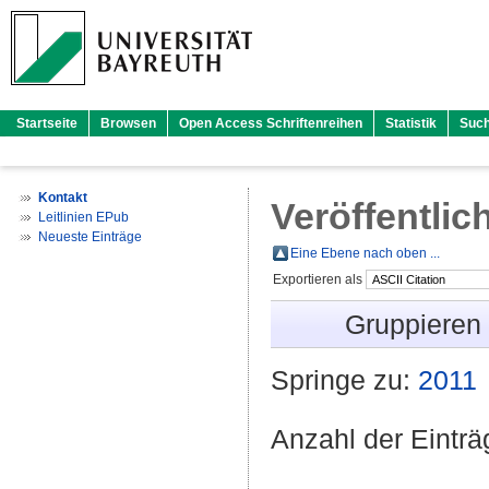
Startseite
Browsen
Open Access Schriftenreihen
Statistik
Suc
Kontakt
Veröffentlic
Leitlinien EPub
Neueste Einträge
Eine Ebene nach oben ...
Exportieren als
Gruppieren
Springe zu:
2011
Anzahl der Eintr