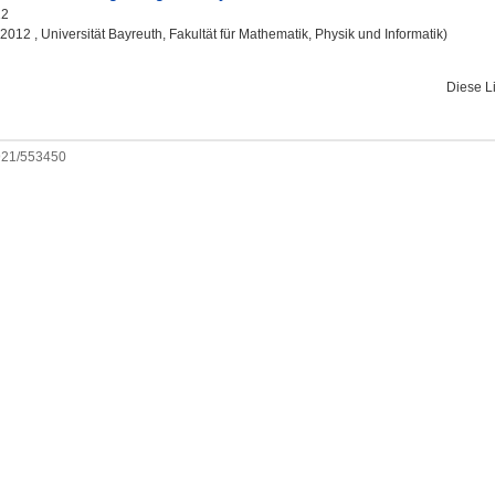
12
, 2012 , Universität Bayreuth, Fakultät für Mathematik, Physik und Informatik)
Diese L
0921/553450