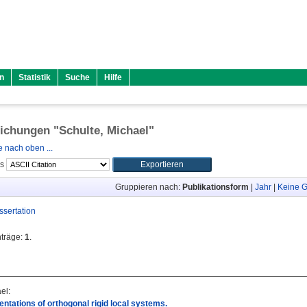
n
Statistik
Suche
Hilfe
lichungen "
Schulte, Michael
"
 nach oben ...
ls
Gruppieren nach:
Publikationsform
|
Jahr
|
Keine G
ssertation
nträge:
1
.
ael
:
entations of orthogonal rigid local systems.