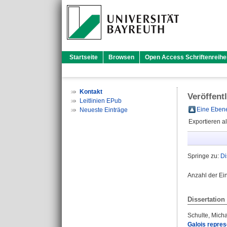
Startseite
Browsen
Open Access Schriftenreihe
Kontakt
Veröffent
Leitlinien EPub
Eine Ebene
Neueste Einträge
Exportieren a
Springe zu:
Di
Anzahl der Ei
Dissertation
Schulte, Mich
Galois repres