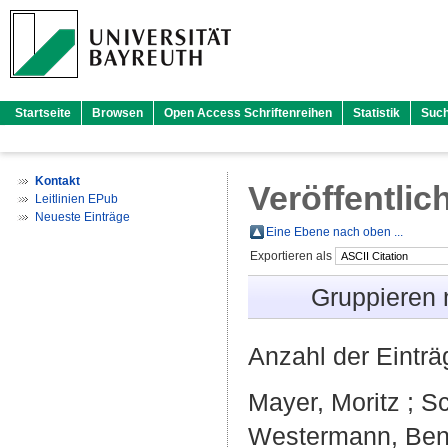
Startseite
Browsen
Open Access Schriftenreihen
Statistik
Suc
Kontakt
Veröffentlic
Leitlinien EPub
Neueste Einträge
Eine Ebene nach oben ...
Exportieren als
Gruppieren
Anzahl der Eintr
Mayer, Moritz
;
Sc
Westermann, Ben