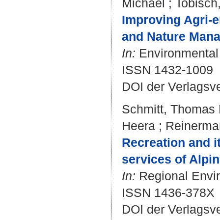
Michael
;
Tobisch
Improving Agri-
and Nature Mana
In:
Environmental 
ISSN 1432-1009
DOI der Verlagsv
Schmitt, Thomas 
Heera
;
Reinerma
Recreation and i
services of Alpi
In:
Regional Envir
ISSN 1436-378X
DOI der Verlagsv