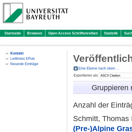
Startseite
Browsen
Open Access Schriftenreihen
Statistik
Suc
Kontakt
Veröffentlic
Leitlinien EPub
Neueste Einträge
Eine Ebene nach oben ...
Exportieren als
Gruppieren
Anzahl der Eintr
Schmitt, Thomas 
(Pre-)Alpine Gra