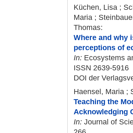
Küchen, Lisa
;
Sc
Maria
;
Steinbaue
Thomas
:
Where and why is
perceptions of 
In:
Ecosystems and
ISSN 2639-5916
DOI der Verlagsv
Haensel, Maria
;
Teaching the Mo
Acknowledging C
In:
Journal of Scie
266.