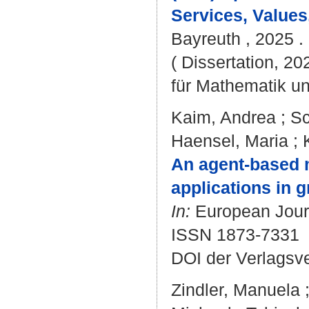
Services, Values,
Bayreuth , 2025 . 
( Dissertation, 2
für Mathematik u
Kaim, Andrea
;
Sc
Haensel, Maria
;
An agent-based mo
applications in 
In:
European Journ
ISSN 1873-7331
DOI der Verlagsv
Zindler, Manuela