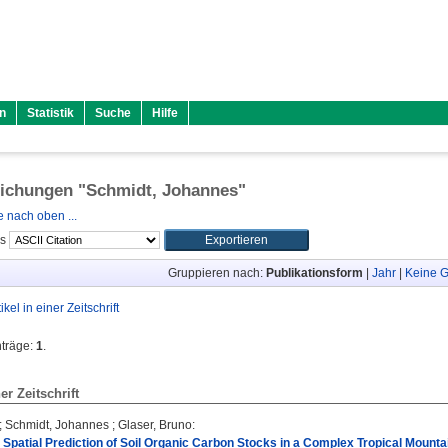
n
Statistik
Suche
Hilfe
lichungen "
Schmidt, Johannes
"
 nach oben ...
ls
Gruppieren nach:
Publikationsform
|
Jahr
|
Keine G
tikel in einer Zeitschrift
nträge:
1
.
ner Zeitschrift
;
Schmidt, Johannes
;
Glaser, Bruno
:
 Spatial Prediction of Soil Organic Carbon Stocks in a Complex Tropical Mount