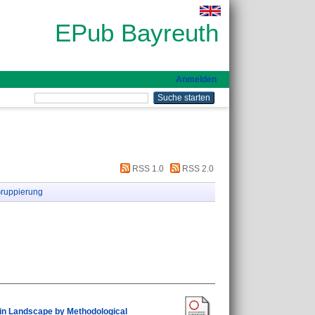
EPub Bayreuth
Anmelden
RSS 1.0
RSS 2.0
ruppierung
ain Landscape by Methodological