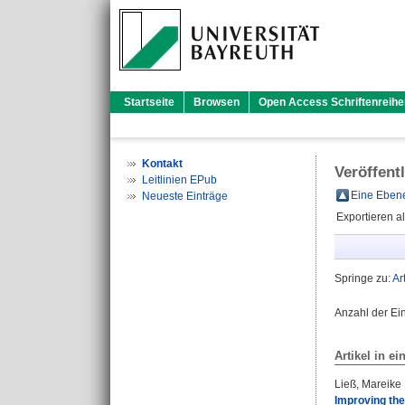
Startseite
Browsen
Open Access Schriftenreihe
Kontakt
Veröffent
Leitlinien EPub
Eine Ebene
Neueste Einträge
Exportieren a
Springe zu:
Ar
Anzahl der Ei
Artikel in ei
Ließ, Mareike
Improving the