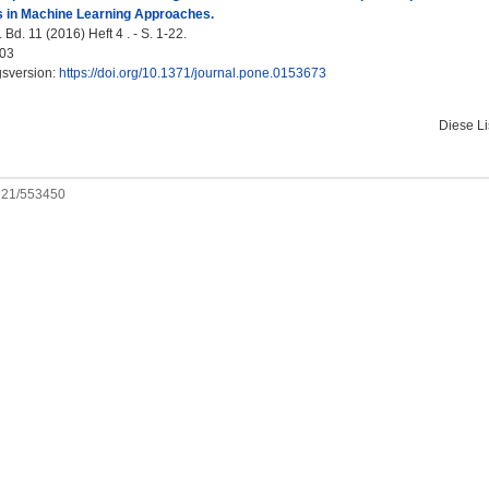
s in Machine Learning Approaches.
d. 11 (2016) Heft 4 . - S. 1-22.
03
gsversion:
https://doi.org/10.1371/journal.pone.0153673
Diese L
0921/553450