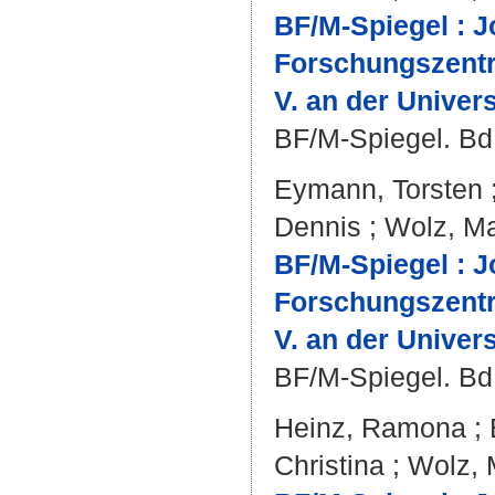
BF/M-Spiegel : J
Forschungszentru
V. an der Univers
BF/M-Spiegel. Bd.
Eymann, Torsten
Dennis
;
Wolz, M
BF/M-Spiegel : J
Forschungszentru
V. an der Univers
BF/M-Spiegel. Bd.
Heinz, Ramona
;
Christina
;
Wolz, 