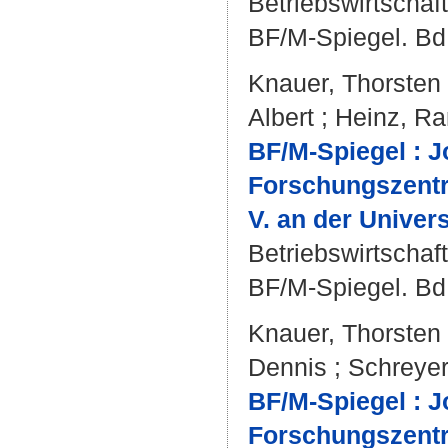
Betriebswirtscha
BF/M-Spiegel. Bd.
Knauer, Thorsten
Albert
;
Heinz, R
BF/M-Spiegel : J
Forschungszentru
V. an der Univers
Betriebswirtscha
BF/M-Spiegel. Bd.
Knauer, Thorsten
Dennis
;
Schreyer
BF/M-Spiegel : J
Forschungszentru