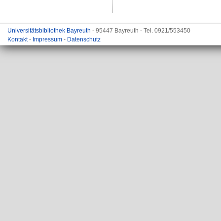
Universitätsbibliothek Bayreuth
- 95447 Bayreuth - Tel. 0921/553450
Kontakt
-
Impressum
-
Datenschutz