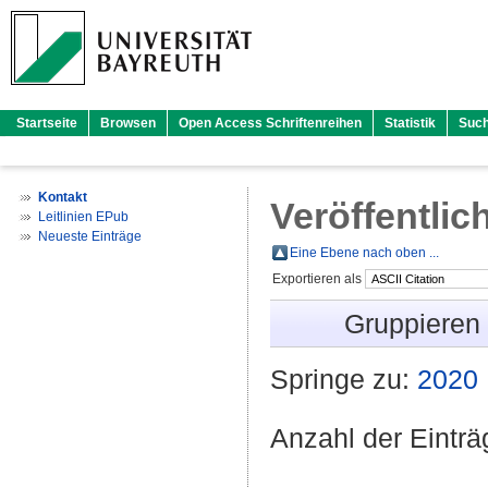
Startseite
Browsen
Open Access Schriftenreihen
Statistik
Suc
Kontakt
Veröffentlic
Leitlinien EPub
Neueste Einträge
Eine Ebene nach oben ...
Exportieren als
Gruppieren
Springe zu:
2020
Anzahl der Eintr