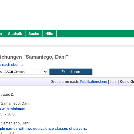
n
Statistik
Suche
Hilfe
lichungen "
Samaniego, Dani
"
 nach oben ...
ls
Gruppieren nach:
Publikationsform
|
Jahr
|
Keine G
nträge:
2
.
;
Samaniego, Dani
:
 with minimum.
 . - 16 S.
;
Samaniego, Dani
:
ple games with two equivalence classes of players.