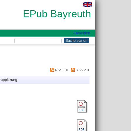
EPub Bayreuth
Anmelden
RSS 1.0
RSS 2.0
ruppierung