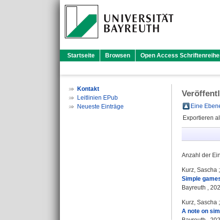
Startseite
Browsen
Open Access Schriftenreihe
Kontakt
Veröffent
Leitlinien EPub
Eine Ebene
Neueste Einträge
Exportieren a
Anzahl der Ei
Kurz, Sascha
Simple games
Bayreuth , 2025
Kurz, Sascha
A note on sim