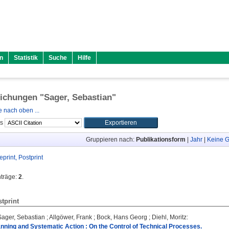
n
Statistik
Suche
Hilfe
lichungen "
Sager, Sebastian
"
 nach oben ...
ls
Gruppieren nach:
Publikationsform
|
Jahr
|
Keine G
eprint, Postprint
nträge:
2
.
stprint
Sager, Sebastian
;
Allgöwer, Frank
;
Bock, Hans Georg
;
Diehl, Moritz
:
anning and Systematic Action : On the Control of Technical Processes.