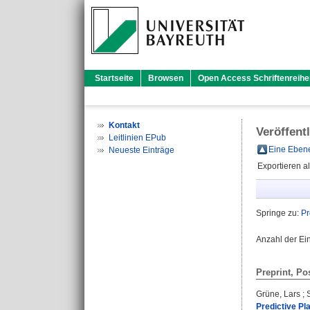
Startseite
Browsen
Open Access Schriftenreihe
Kontakt
Veröffent
Leitlinien EPub
Eine Ebene
Neueste Einträge
Exportieren a
Springe zu:
Pr
Anzahl der Ei
Preprint, Po
Grüne, Lars
;
Predictive Pl