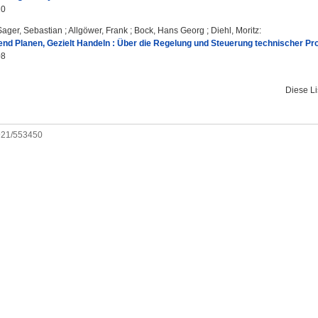
10
Sager, Sebastian
;
Allgöwer, Frank
;
Bock, Hans Georg
;
Diehl, Moritz
:
nd Planen, Gezielt Handeln : Über die Regelung und Steuerung technischer Pr
08
Diese L
0921/553450