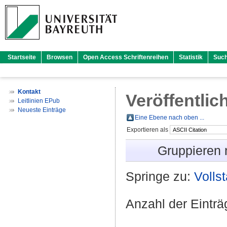
Startseite
Browsen
Open Access Schriftenreihen
Statistik
Suc
Kontakt
Veröffentlic
Leitlinien EPub
Neueste Einträge
Eine Ebene nach oben ...
Exportieren als
Gruppieren
Springe zu:
Volls
Anzahl der Eintr