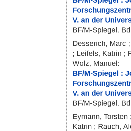
BF/M-Spiegel : J
Forschungszentru
V. an der Univers
BF/M-Spiegel. Bd.
Desserich, Marc
;
Leifels, Katrin
;
Wolz, Manuel
:
BF/M-Spiegel : J
Forschungszentru
V. an der Univers
BF/M-Spiegel. Bd.
Eymann, Torsten
Katrin
;
Rauch, Al