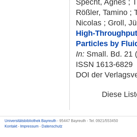
Specht, Agnes
;
T
Rößler, Tamino
;
Nicolas
;
Groll, J
High-Throughput 
Particles by Flu
In:
Small. Bd. 21 (
ISSN 1613-6829
DOI der Verlagsv
Diese Lis
Universitätsbibliothek Bayreuth
- 95447 Bayreuth - Tel. 0921/553450
Kontakt
-
Impressum
-
Datenschutz