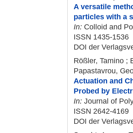
A versatile metho
particles with a 
In:
Colloid and Po
ISSN 1435-1536
DOI der Verlagsv
Rößler, Tamino
;
Papastavrou, Geo
Actuation and C
Probed by Elect
In:
Journal of Poly
ISSN 2642-4169
DOI der Verlagsv