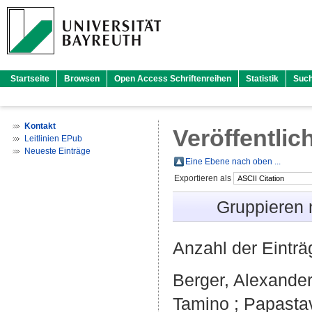
Startseite
Browsen
Open Access Schriftenreihen
Statistik
Suc
Kontakt
Veröffentlic
Leitlinien EPub
Neueste Einträge
Eine Ebene nach oben ...
Exportieren als
Gruppieren
Anzahl der Eintr
Berger, Alexande
Tamino
;
Papasta