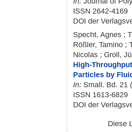
In:
Journal of Poly
ISSN 2642-4169
DOI der Verlagsv
Specht, Agnes
;
T
Rößler, Tamino
;
Nicolas
;
Groll, J
High-Throughput 
Particles by Flu
In:
Small. Bd. 21 (
ISSN 1613-6829
DOI der Verlagsv
Diese 