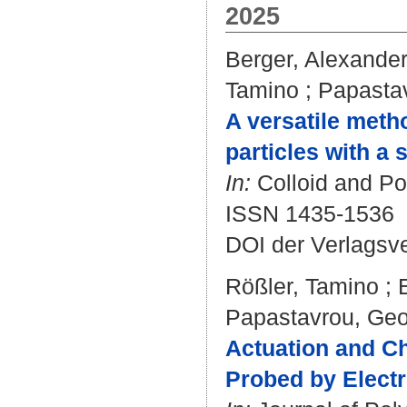
2025
Berger, Alexande
Tamino
;
Papasta
A versatile metho
particles with a 
In:
Colloid and Po
ISSN 1435-1536
DOI der Verlagsv
Rößler, Tamino
;
Papastavrou, Geo
Actuation and C
Probed by Elect