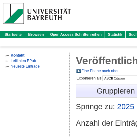
Startseite
Browsen
Open Access Schriftenreihen
Statistik
Suc
Kontakt
Veröffentlic
Leitlinien EPub
Neueste Einträge
Eine Ebene nach oben ...
Exportieren als
Gruppieren
Springe zu:
2025
Anzahl der Eintr