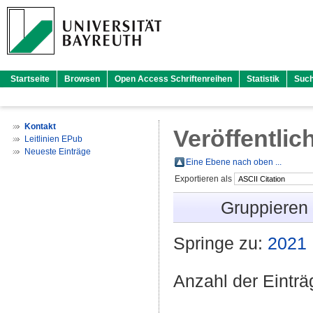
Startseite
Browsen
Open Access Schriftenreihen
Statistik
Suc
Kontakt
Veröffentlic
Leitlinien EPub
Neueste Einträge
Eine Ebene nach oben ...
Exportieren als
Gruppieren
Springe zu:
2021
Anzahl der Eintr