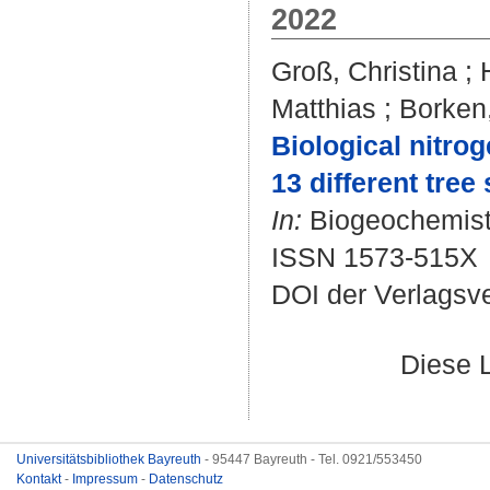
2022
Groß, Christina
;
Matthias
;
Borken
Biological nitro
13 different tree
In:
Biogeochemistry
ISSN 1573-515X
DOI der Verlagsv
Diese 
Universitätsbibliothek Bayreuth
- 95447 Bayreuth - Tel. 0921/553450
Kontakt
-
Impressum
-
Datenschutz