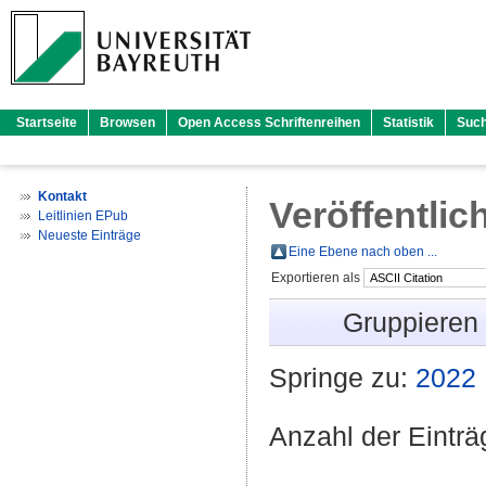
Startseite
Browsen
Open Access Schriftenreihen
Statistik
Suc
Kontakt
Veröffentlic
Leitlinien EPub
Neueste Einträge
Eine Ebene nach oben ...
Exportieren als
Gruppieren
Springe zu:
2022
Anzahl der Eintr