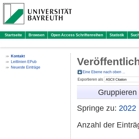
Startseite
Browsen
Open Access Schriftenreihen
Statistik
Suc
Kontakt
Veröffentlic
Leitlinien EPub
Neueste Einträge
Eine Ebene nach oben ...
Exportieren als
Gruppieren
Springe zu:
2022
Anzahl der Eintr