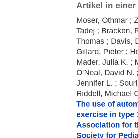
Artikel in einer
Moser, Othmar
;
Z
Tadej
;
Bracken, 
Thomas
;
Davis, 
Gillard, Pieter
;
Ho
Mader, Julia K.
;
O’Neal, David N.
Jennifer L.
;
Souri
Riddell, Michael 
The use of autom
exercise in type 
Association for 
Society for Pedi