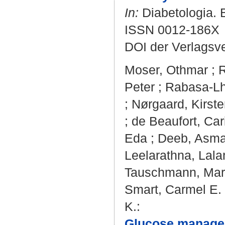
In:
Diabetologia. B
ISSN 0012-186X
DOI der Verlagsv
Moser, Othmar
;
R
Peter
;
Rabasa-Lh
;
Nørgaard, Kirst
;
de Beaufort, Car
Eda
;
Deeb, Asm
Leelarathna, Lala
Tauschmann, Mar
Smart, Carmel E.
K.
:
Glucose managem