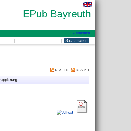
EPub Bayreuth
Anmelden
RSS 1.0
RSS 2.0
ruppierung