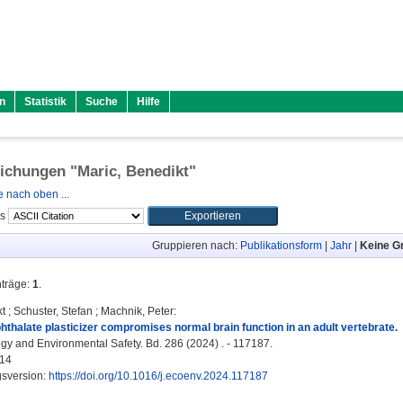
n
Statistik
Suche
Hilfe
lichungen "
Maric, Benedikt
"
 nach oben ...
ls
Gruppieren nach:
Publikationsform
|
Jahr
|
Keine G
nträge:
1
.
kt
;
Schuster, Stefan
;
Machnik, Peter
:
hthalate plasticizer compromises normal brain function in an adult vertebrate.
gy and Environmental Safety. Bd. 286 (2024) . - 117187.
14
gsversion:
https://doi.org/10.1016/j.ecoenv.2024.117187