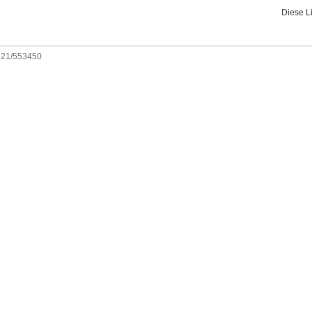
Diese L
0921/553450