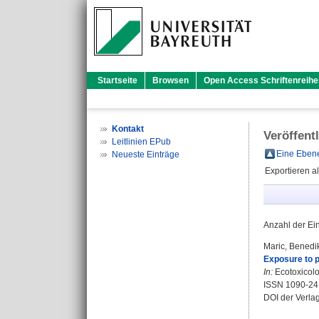
Startseite
Browsen
Open Access Schriftenreihe
Kontakt
Veröffent
Leitlinien EPub
Eine Ebene
Neueste Einträge
Exportieren a
Anzahl der Ei
Maric, Benedi
Exposure to p
In:
Ecotoxicolo
ISSN 1090-24
DOI der Verla