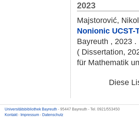
2023
Majstorović, Niko
Nonionic UCST-T
Bayreuth , 2023 . 
( Dissertation, 2
für Mathematik u
Diese L
Universitätsbibliothek Bayreuth
- 95447 Bayreuth - Tel. 0921/553450
Kontakt
-
Impressum
-
Datenschutz