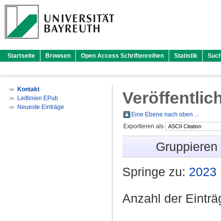
Startseite
Browsen
Open Access Schriftenreihen
Statistik
Suc
Kontakt
Veröffentlic
Leitlinien EPub
Neueste Einträge
Eine Ebene nach oben ...
Exportieren als
Gruppieren
Springe zu:
2023
Anzahl der Eintr