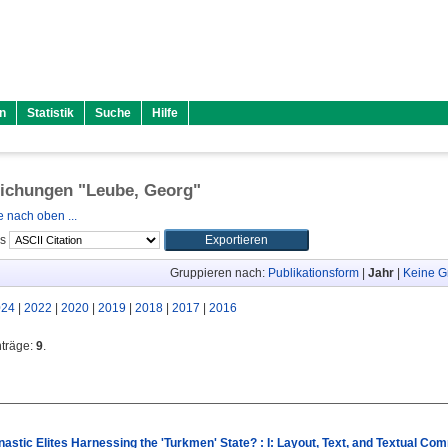
n
Statistik
Suche
Hilfe
lichungen "
Leube, Georg
"
 nach oben ...
ls
Gruppieren nach:
Publikationsform
|
Jahr
|
Keine G
024
|
2022
|
2020
|
2019
|
2018
|
2017
|
2016
nträge:
9
.
stic Elites Harnessing the 'Turkmen' State? : I: Layout, Text, and Textual Com