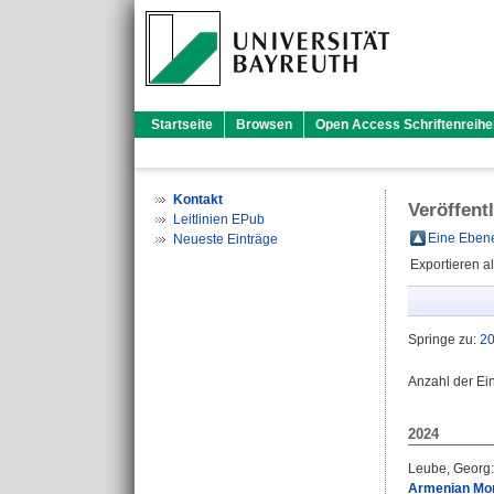
Startseite
Browsen
Open Access Schriftenreihe
Kontakt
Veröffent
Leitlinien EPub
Eine Ebene
Neueste Einträge
Exportieren a
Springe zu:
2
Anzahl der Ei
2024
Leube, Georg
:
Armenian Mona