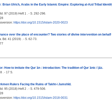
n:
Brian Ulrich, Arabs in the Early Islamic Empire: Exploring al-Azd Tribal Ident
d. 97 (2019) Heft 1 . - S. 292-296.
28
gsversion:
https://doi.org/10.1515/islam-2020-0023
nance over the place of encounter? Two stories of divine intervention on behalf 
 Bd. 41 (2019) . - S. 62-73.
77
: How to imitate the Qurʾān : introduction: The tradition of Qurʾānic iʿjāz.
 . - 17 S.
kmen Rulers Facing the Ruins of Takht-i Jamshīd.
d. 95 (2018) Heft 2 . - S. 479-506.
28
gsversion:
https://doi.org/10.1515/islam-2018-0031