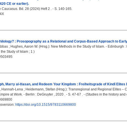
20 CE or earlier).
e Caucasus. Bd. 28 (2024) Heft 2 . - S. 140-165.
84X
ilology? : Prosopography as a Relational and Corpus-Based Approach to Early 
Abbas
;
Hughes, Aaron W.
(Hrsg.): New Methods in the Study of Islam. - Edinburgh : 
the Study of Islam ; 1 )
9503495
liph, Marry al-Ḥasan, and Redeem Your Kingdom : Freiheitsgrade of Kindī Elites D
 Hannah-Lena
;
Heidemann, Stefan
(Hrsg.): Transregional and Regional Elites – C
mpire at Work. - Berlin : DeGruyter , 2020 . - S. 47-67 . - (Studies in the history and 
0669800
gsversion:
https://doi.org/10.1515/9783110669800