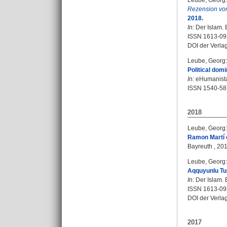
Leube, Georg
:
Rezension vo
2018.
In:
Der Islam. B
ISSN 1613-09
DOI der Verla
Leube, Georg
:
Political domi
In:
eHumanista.
ISSN 1540-58
2018
Leube, Georg
:
Ramon Martí or
Bayreuth , 2018
Leube, Georg
:
Aqquyunlu Tur
In:
Der Islam. B
ISSN 1613-09
DOI der Verla
2017