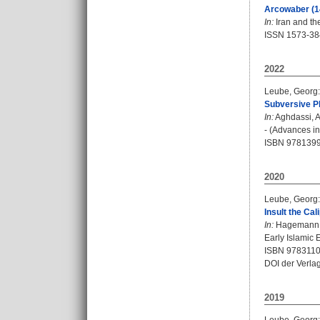
Arcowaber (14
In:
Iran and th
ISSN 1573-3
2022
Leube, Georg
:
Subversive Ph
In:
Aghdassi, 
- (Advances in 
ISBN 978139
2020
Leube, Georg
:
Insult the Ca
In:
Hagemann,
Early Islamic E
ISBN 978311
DOI der Verla
2019