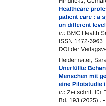
Hindricks, Gerhar
Healthcare profes
patient care : a 
on different level
In:
BMC Health Ser
ISSN 1472-6963
DOI der Verlagsv
Heidenreiter, Sar
Unerfüllte Beha
Menschen mit ge
eine Pilotstudie 
In:
Zeitschrift für
Bd. 193 (2025) . -