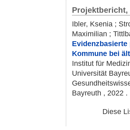
Projektbericht
Ibler, Ksenia
;
Str
Maximilian
;
Titt
Evidenzbasierte 
Kommune bei ält
Institut für Med
Universität Bayreu
Gesundheitswissen
Bayreuth , 2022 . -
Diese L