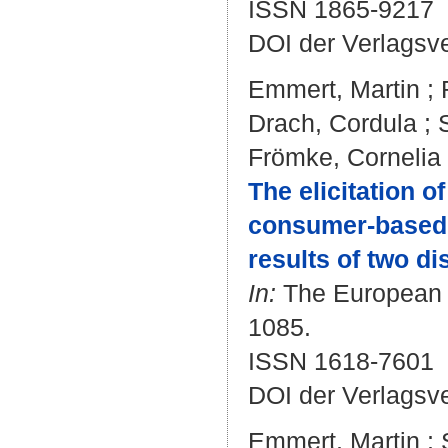
ISSN 1865-9217
DOI der Verlagsv
Emmert, Martin
;
Drach, Cordula
;
Frömke, Cornelia
The elicitation o
consumer-based 
results of two d
In:
The European J
1085.
ISSN 1618-7601
DOI der Verlagsv
Emmert, Martin
;