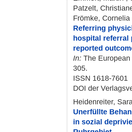
Patzelt, Christian
Frömke, Cornelia
Referring physici
hospital referral
reported outcome
In:
The European jo
305.
ISSN 1618-7601
DOI der Verlagsv
Heidenreiter, Sar
Unerfüllte Beha
in sozial deprivi
Ruhrgebiet.