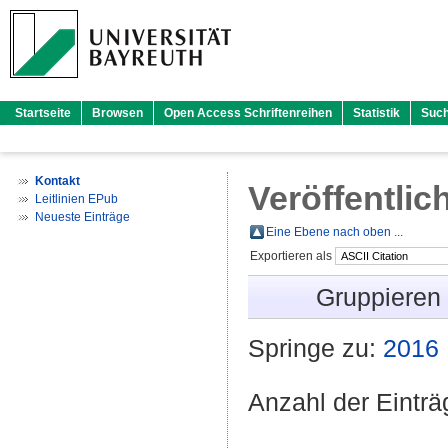
Startseite
Browsen
Open Access Schriftenreihen
Statistik
Suc
Kontakt
Veröffentlic
Leitlinien EPub
Neueste Einträge
Eine Ebene nach oben ...
Exportieren als
Gruppieren
Springe zu:
2016
Anzahl der Eintr