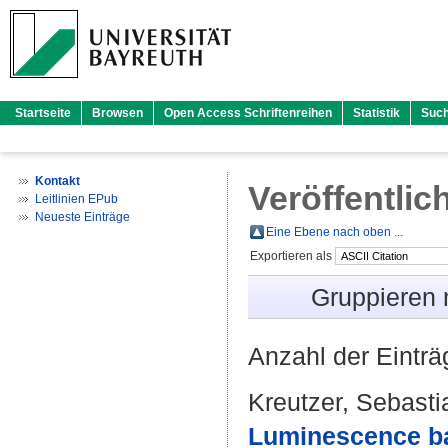
Startseite
Browsen
Open Access Schriftenreihen
Statistik
Suc
Kontakt
Veröffentlic
Leitlinien EPub
Neueste Einträge
Eine Ebene nach oben ...
Exportieren als
Gruppieren
Anzahl der Eintr
Kreutzer, Sebasti
Luminescence ba