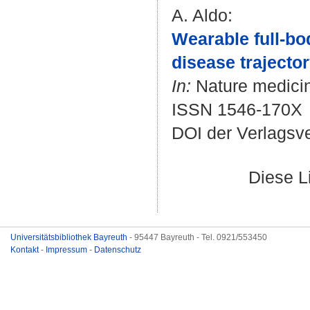
A. Aldo
:
Wearable full-bod
disease trajecto
In:
Nature medicine
ISSN 1546-170X
DOI der Verlagsv
Diese L
Universitätsbibliothek Bayreuth
- 95447 Bayreuth - Tel. 0921/553450
Kontakt
-
Impressum
-
Datenschutz