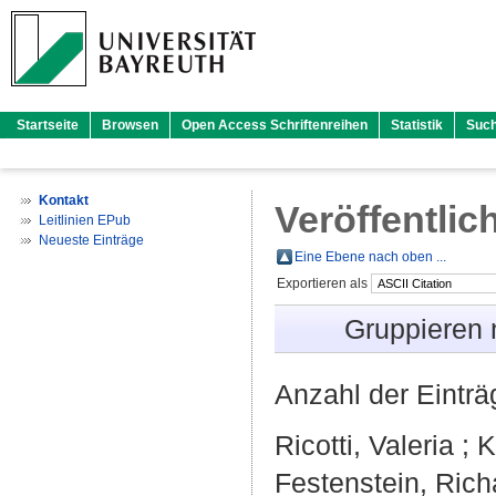
Startseite
Browsen
Open Access Schriftenreihen
Statistik
Suc
Kontakt
Veröffentlic
Leitlinien EPub
Neueste Einträge
Eine Ebene nach oben ...
Exportieren als
Gruppieren
Anzahl der Eintr
Ricotti, Valeria
;
K
Festenstein, Rich