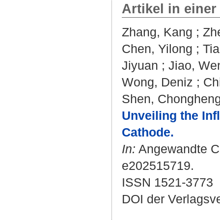
Artikel in einer
Zhang, Kang
;
Zh
Chen, Yilong
;
Ti
Jiyuan
;
Jiao, We
Wong, Deniz
;
Ch
Shen, Chonghen
Unveiling the In
Cathode.
In:
Angewandte Chem
e202515719.
ISSN 1521-3773
DOI der Verlagsv