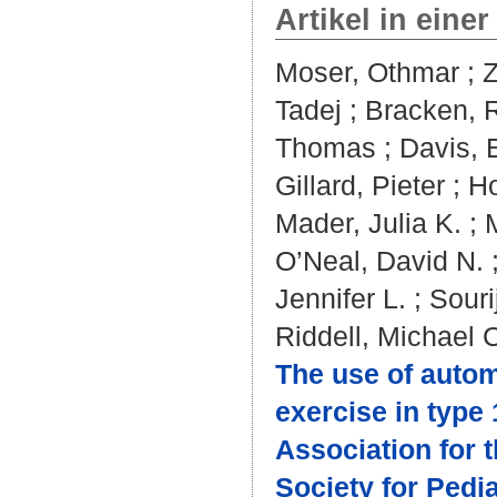
Artikel in einer
Moser, Othmar
;
Z
Tadej
;
Bracken, 
Thomas
;
Davis, 
Gillard, Pieter
;
Ho
Mader, Julia K.
;
O’Neal, David N.
Jennifer L.
;
Souri
Riddell, Michael 
The use of autom
exercise in type 
Association for 
Society for Pedi