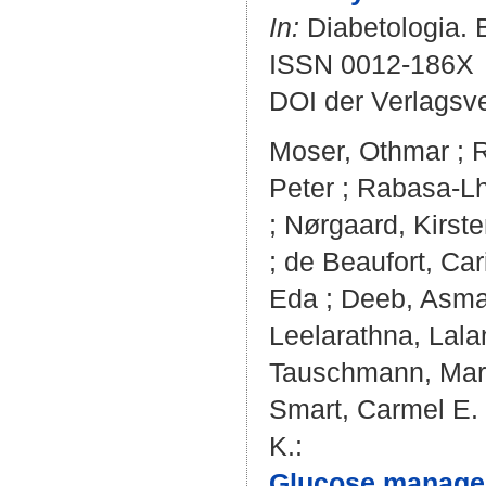
In:
Diabetologia. B
ISSN 0012-186X
DOI der Verlagsv
Moser, Othmar
;
R
Peter
;
Rabasa-Lh
;
Nørgaard, Kirst
;
de Beaufort, Car
Eda
;
Deeb, Asm
Leelarathna, Lala
Tauschmann, Mar
Smart, Carmel E.
K.
:
Glucose managem