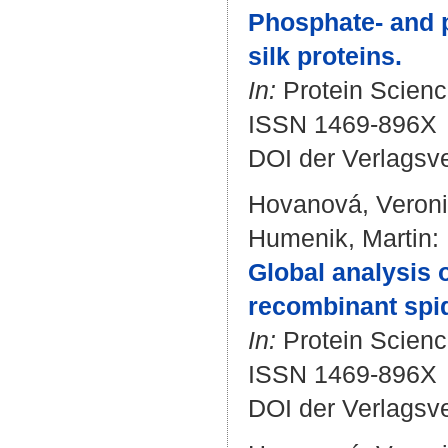
Phosphate- and 
silk proteins.
In:
Protein Science
ISSN 1469-896X
DOI der Verlagsv
Hovanová, Veron
Humenik, Martin
:
Global analysis o
recombinant spid
In:
Protein Science
ISSN 1469-896X
DOI der Verlagsv