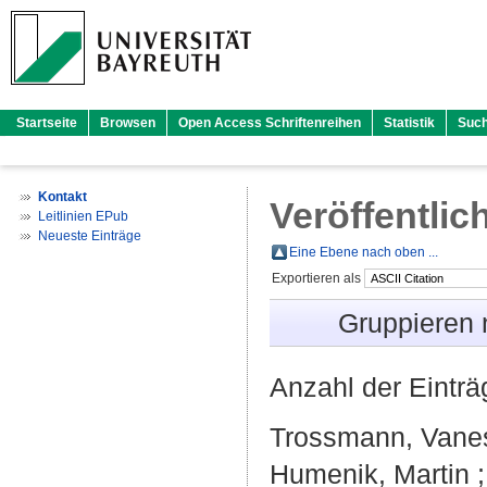
Startseite
Browsen
Open Access Schriftenreihen
Statistik
Suc
Kontakt
Veröffentlic
Leitlinien EPub
Neueste Einträge
Eine Ebene nach oben ...
Exportieren als
Gruppieren
Anzahl der Eintr
Trossmann, Vanes
Humenik, Martin