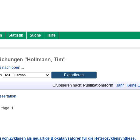
n
Statistik
Suche
Hilfe
lichungen "
Hollmann, Tim
"
 nach oben ...
ls
Gruppieren nach:
Publikationsform
|
Jahr
|
Keine G
ssertation
nträge:
1
.
m
:
von Zyklasen als neuartige Biokatalysatoren für die Heterozyklensynthese.