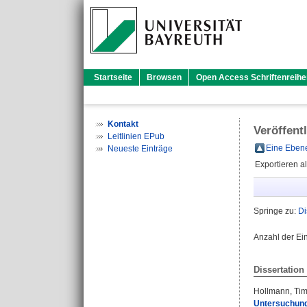
Startseite
Browsen
Open Access Schriftenreihe
Kontakt
Veröffent
Leitlinien EPub
Eine Ebene
Neueste Einträge
Exportieren a
Springe zu:
Di
Anzahl der Ei
Dissertation
Hollmann, Ti
Untersuchung 