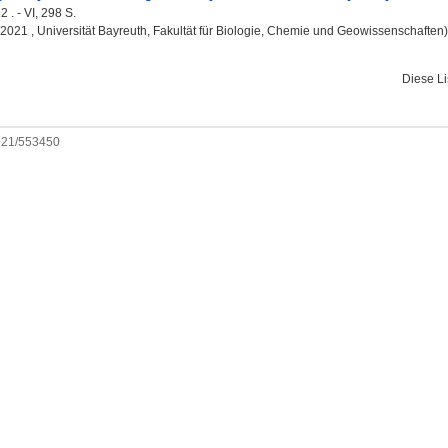
 . - VI, 298 S.
, 2021 , Universität Bayreuth, Fakultät für Biologie, Chemie und Geowissenschaften)
Diese L
0921/553450