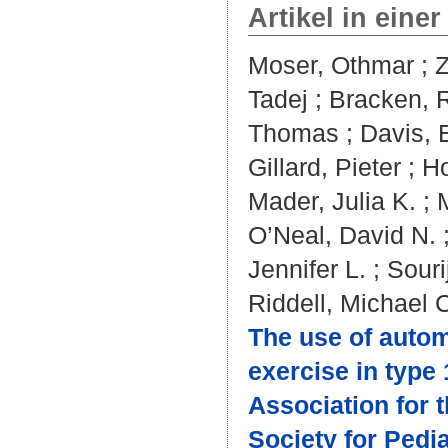
Artikel in einer
Moser, Othmar
;
Z
Tadej
;
Bracken, 
Thomas
;
Davis, 
Gillard, Pieter
;
Ho
Mader, Julia K.
;
O’Neal, David N.
Jennifer L.
;
Souri
Riddell, Michael 
The use of autom
exercise in type 
Association for 
Society for Pedi