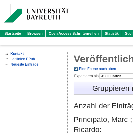
Startseite
Browsen
Open Access Schriftenreihen
Statistik
Suc
Kontakt
Veröffentlic
Leitlinien EPub
Neueste Einträge
Eine Ebene nach oben ...
Exportieren als
Gruppieren
Anzahl der Eintr
Principato, Marc
Ricardo
: