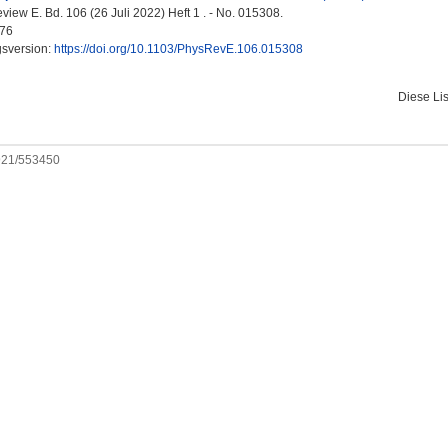
view E. Bd. 106 (26 Juli 2022) Heft 1 . - No. 015308.
76
gsversion:
https://doi.org/10.1103/PhysRevE.106.015308
Diese Li
0921/553450