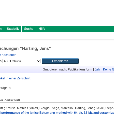
n
Statistik
Suche
Hilfe
lichungen "
Harting, Jens
"
 nach oben ...
ls
Gruppieren nach:
Publikationsform
|
Jahr
|
Keine G
tikel in einer Zeitschrift
nträge:
1
.
ner Zeitschrift
itz
;
Krause, Mathias
;
Amati, Giorgio
;
Sega, Marcello
;
Harting, Jens
;
Gekle, Steph
performance of the lattice Boltzmann method with 64-bit, 32-bit, and customiz