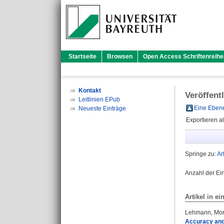
Startseite
Browsen
Open Access Schriftenreihe
Kontakt
Veröffent
Leitlinien EPub
Eine Ebene
Neueste Einträge
Exportieren a
Springe zu:
Ar
Anzahl der Ei
Artikel in ei
Lehmann, Mor
Accuracy and 