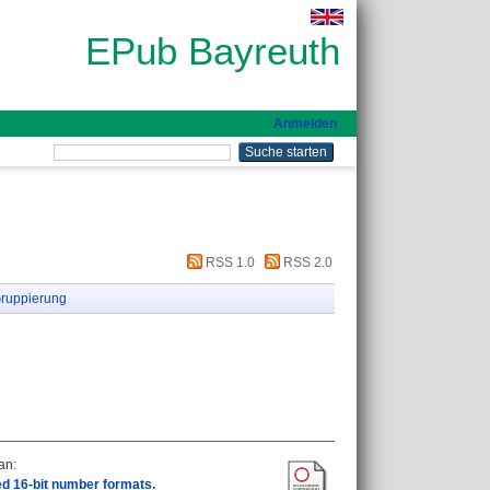
EPub Bayreuth
Anmelden
RSS 1.0
RSS 2.0
ruppierung
an
:
ed 16-bit number formats.