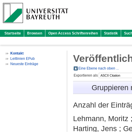
Startseite
Browsen
Open Access Schriftenreihen
Statistik
Suc
Kontakt
Veröffentlic
Leitlinien EPub
Neueste Einträge
Eine Ebene nach oben ...
Exportieren als
Gruppieren
Anzahl der Eintr
Lehmann, Moritz
Harting, Jens
;
Ge