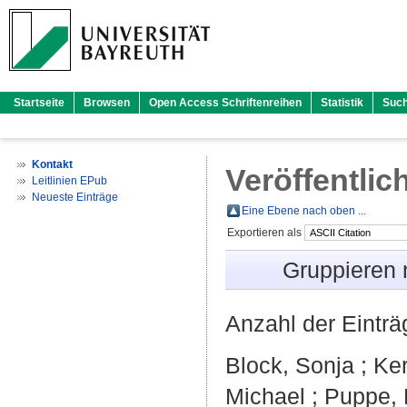
Startseite
Browsen
Open Access Schriftenreihen
Statistik
Suc
Kontakt
Veröffentlic
Leitlinien EPub
Neueste Einträge
Eine Ebene nach oben ...
Exportieren als
Gruppieren
Anzahl der Eintr
Block, Sonja
;
Ker
Michael
;
Puppe, 