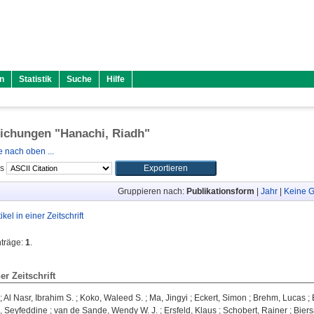
n
Statistik
Suche
Hilfe
lichungen "
Hanachi, Riadh
"
 nach oben ...
ls
Gruppieren nach:
Publikationsform
|
Jahr
|
Keine G
tikel in einer Zeitschrift
nträge:
1
.
ner Zeitschrift
;
Al Nasr, Ibrahim S.
;
Koko, Waleed S.
;
Ma, Jingyi
;
Eckert, Simon
;
Brehm, Lucas
;
, Seyfeddine
;
van de Sande, Wendy W. J.
;
Ersfeld, Klaus
;
Schobert, Rainer
;
Biers