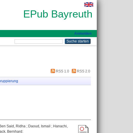
EPub Bayreuth
Anmelden
RSS 1.0
RSS 2.0
ruppierung
Ben Said, Ridha
;
Daoud, Ismail
;
Hanachi,
ack, Bernhard
: