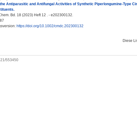
 the Antiparasitic and Antifungal Activities of Synthetic Piperlongumine-Type C
ituents.
m. Bd. 18 (2023) Heft 12 . - e202300132.
87
gsversion:
https://doi.org/10.1002/cmdc.202300132
Diese L
0921/553450