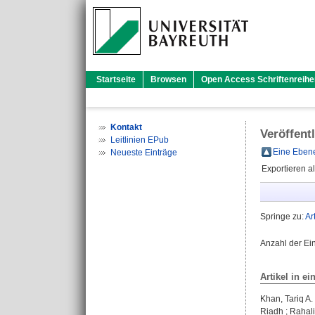
Startseite
Browsen
Open Access Schriftenreihe
Kontakt
Veröffent
Leitlinien EPub
Eine Ebene
Neueste Einträge
Exportieren a
Springe zu:
Ar
Anzahl der Ei
Artikel in ei
Khan, Tariq A.
Riadh
;
Rahali