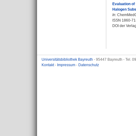
Evaluation of
Halogen Subst
In:
ChemMedChe
ISSN 1860-71
DOI der Verla
Universitätsbibliothek Bayreuth
- 95447 Bayreuth - Tel. 
Kontakt
-
Impressum
-
Datenschutz