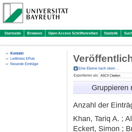
Startseite
Browsen
Open Access Schriftenreihen
Statistik
Suc
Kontakt
Veröffentlic
Leitlinien EPub
Neueste Einträge
Eine Ebene nach oben ...
Exportieren als
Gruppieren
Anzahl der Eintr
Khan, Tariq A.
;
Al
Eckert, Simon
;
B