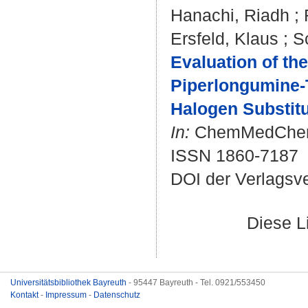
Hanachi, Riadh
;
Ersfeld, Klaus
;
S
Evaluation of the
Piperlongumine-T
Halogen Substitu
In:
ChemMedChem. 
ISSN 1860-7187
DOI der Verlagsv
Diese L
Universitätsbibliothek Bayreuth
- 95447 Bayreuth - Tel. 0921/553450
Kontakt
-
Impressum
-
Datenschutz