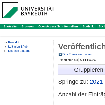
Startseite
Browsen
Open Access Schriftenreihen
Statistik
Suc
Kontakt
Veröffentlic
Leitlinien EPub
Neueste Einträge
Eine Ebene nach oben ...
Exportieren als
Gruppieren
Springe zu:
2021
Anzahl der Eintr