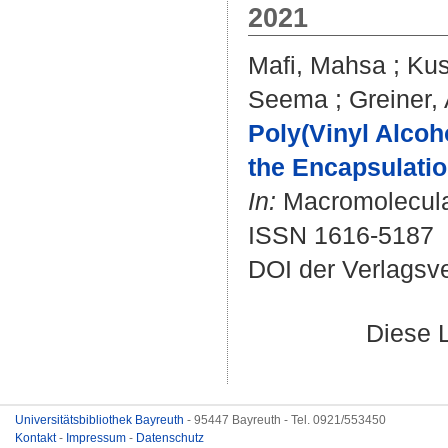
2021
Mafi, Mahsa
;
Kus
Seema
;
Greiner,
Poly(Vinyl Alcoho
the Encapsulatio
In:
Macromolecular
ISSN 1616-5187
DOI der Verlagsv
Diese 
Universitätsbibliothek Bayreuth
- 95447 Bayreuth - Tel. 0921/553450
Kontakt
-
Impressum
-
Datenschutz