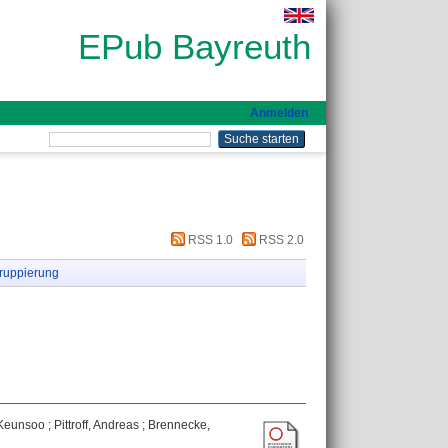
EPub Bayreuth
Anmelden
RSS 1.0
RSS 2.0
ruppierung
Keunsoo
;
Pittroff, Andreas
;
Brennecke,