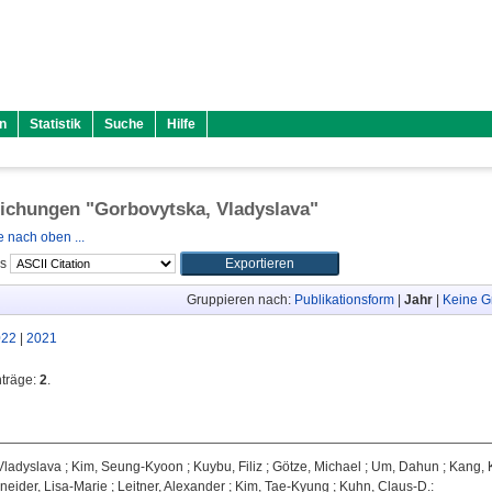
n
Statistik
Suche
Hilfe
lichungen "
Gorbovytska, Vladyslava
"
 nach oben ...
ls
Gruppieren nach:
Publikationsform
|
Jahr
|
Keine G
022
|
2021
nträge:
2
.
Vladyslava
;
Kim, Seung-Kyoon
;
Kuybu, Filiz
;
Götze, Michael
;
Um, Dahun
;
Kang, 
neider, Lisa-Marie
;
Leitner, Alexander
;
Kim, Tae-Kyung
;
Kuhn, Claus-D.
: