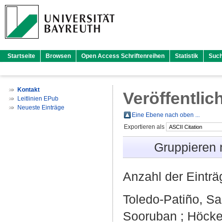
Startseite
Browsen
Open Access Schriftenreihen
Statistik
Suc
Kontakt
Veröffentlic
Leitlinien EPub
Neueste Einträge
Eine Ebene nach oben ...
Exportieren als
Gruppieren
Anzahl der Eintr
Toledo‐Patiño, Sa
Sooruban
;
Höcker